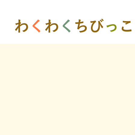
​わ
く
わ
く
ちび
っ
こ