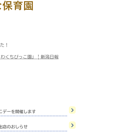
な保育園
た！
くちびっこ園」 | 新潟日報
っこデーを開催します
出店のおしらせ