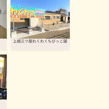
上越三ツ屋わくわくちびっこ園