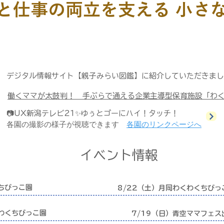
てと仕事の両立を支える 小さ
デジタル情報サイト【親子みらい図鑑】に紹介していただきまし
働くママが太鼓判！ 手ぶらで通える企業主導型保育施設「わくわ
📷UX新潟テレビ21✨ゆぅとゴーにハイ！タッチ！
各園の撮影の様子が視聴できます
各園のリンクページへ
​イベント情報
ちびっこ園
8/22（土）月岡わくわくちび
わくちびっこ園
7/19（日）青空ママフェス