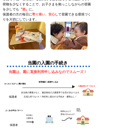
荷物を少なくすることで、お子さまを抱っこしながらの登園
を少しでも
〝楽〟
に。
​保護者の方の毎日に
寄り添い
、
安心
して登園できる環境づく
りを大切にしています。
​当園の入園の手続き
​当園は、園に直接利用申し込みなのでスムーズ！
​保育施設へ直接申し込み
​わくわくちびっこ園の場合
​入園結果がすぐ分かる
​自治体の審査がなく、施設独自の入園基準で合否が決まります。
​保護者
広域入所でもOK！市町村に提出する手続き・書類なし！
​よくある申込パターン
時間をかけて
​選考が行われます
自治体に
​審査
​入園申込
​保護者