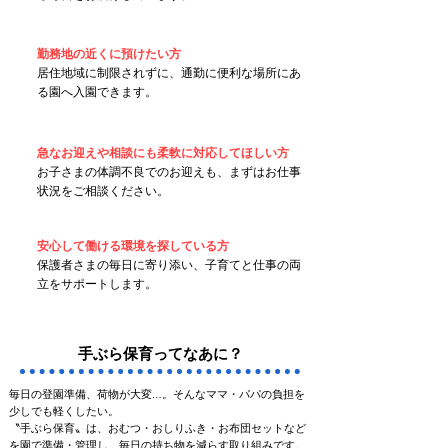
勤務地の近くに預けたい方
居住地域に制限されずに、通勤に便利な場所にあ
る園へ入園できます。
急なお迎えや相談にも柔軟に対応してほしい方
お子さまの体調不良でのお迎えも、まずはお仕事
状況をご相談ください。
安心して働ける環境を探している方
​保護者さまの毎日に寄り添い、子育てと仕事の両
立をサポートします。
​手ぶら保育ってなあに？
毎日の登園準備、荷物が大変…。そんなママ・パパの負担を
少しでも軽くしたい。
​〝手ぶら保育〟は、おむつ・おしりふき・お布団セットなど
を園で準備・管理し、毎日の持ち物を減らす取り組みです。