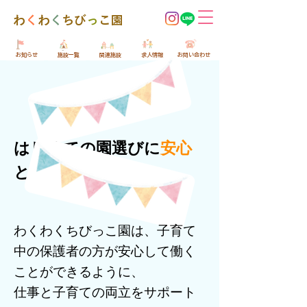
​わ
く
わ
く
ちび
っ
こ園
​お知らせ
​施設一覧
​関連施設
​求人情報
​お問い合わせ
​はじめての園選びに
安心
と
わくわく
を。
わくわくちびっこ園は、子育て
中の保護者の方が安心して働く
ことができるように、
仕事と子育ての両立をサポート