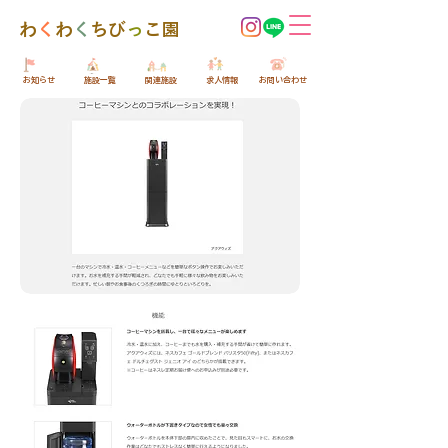
​わ
く
わ
く
ちび
っ
こ園
​お知らせ
​施設一覧
​関連施設
​求人情報
​お問い合わせ