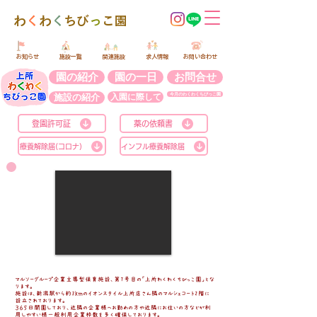
​わ
く
わ
く
ちび
っ
こ園
​お知らせ
​施設一覧
​関連施設
​求人情報
​お問い合わせ
園の紹介
園の一日
お問合せ
施設の紹介
入園に際して
今月のわくわくちびっこ園
登園許可証
薬の依頼書
療養解除届(コロナ)
インフル療養解除届
園の紹介
マルソーグループ企業主導型保育施設、第7号目の「上所わくわくちびっこ園」とな
ります。
施設は、新潟駅から約3ｋｍの
イオンスタイル上所店さん隣のマルシェコート
2階に
設立されております。
​３６５日開園しており、近隣の企業様へお勤めの方や近隣にお住いの方などが利
用しやすい様一般利用企業枠数を多く確保しております。