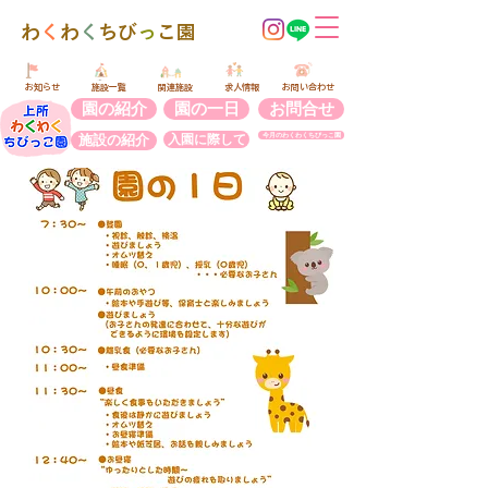
​わ
く
わ
く
ちび
っ
こ園
​お知らせ
​施設一覧
​関連施設
​求人情報
​お問い合わせ
園の紹介
園の一日
お問合せ
施設の紹介
入園に際して
今月のわくわくちびっこ園