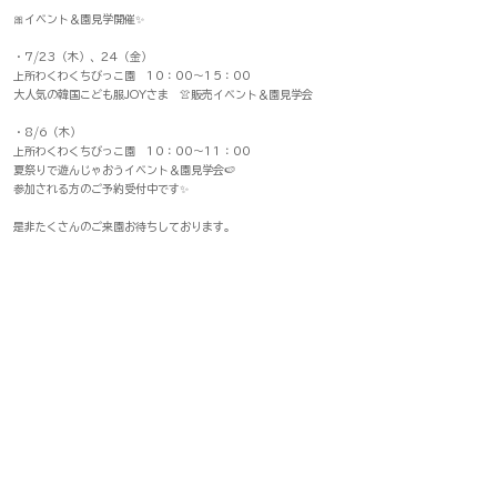
🎀イベント＆園見学開催✨
・7/23（木）、24（金）
上所わくわくちびっこ園 10：00～15：00
大人気の韓国こども服JOYさま 👚販売イベント＆園見学会
・8/6（木）
上所わくわくちびっこ園 10：00～11：00
夏祭りで遊んじゃおうイベント＆園見学会🍉
参加される方のご予約受付中です✨
是非たくさんのご来園お待ちしております。
個別の園見学も受付中です♪
☎025-278-8931
または、Instagram（＠kmt.wakuwaku）までご連絡くださ
い！
前
次
マルソーグループ
​【運営会社】
（株）ファースト・ブレイン
TEL
0256-32-1077
/ FAX
0256-32-
1313