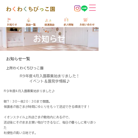
​わ
く
わ
く
ちび
っ
こ園
​お知らせ
​施設一覧
​関連施設
​求人情報
​お問い合わせ
​お知らせ
お知らせ一覧
上所わくわくちびっこ園
R9年度4月入園募集始まりました！
イベント＆園見学情報♪
R９年度4月入園募集始まりました♪
朝7：30～夜20：30まで開園。
保護者の皆さまが時間にゆとりをもって送迎できる環境です！
イオンスタイル上所店さまの敷地内にあるので、
送迎後にそのままお買い物ができるなど、毎日の暮らしに寄り添っ
た
利便性の高い立地です。