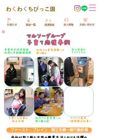
​わ
く
わ
く
ちび
っ
こ園
​お知らせ
​施設一覧
​関連施設
​求人情報
​お問い合わせ
マルソーグループ
​
子育て応援事例
事業所内保育施設
​安心安全な
​社内での育児理解
​への
アクアクララ
利用の​早期職場復帰
取り組み
​子育てと仕事の
​社内での育児理への
​ ロジママ育成
両立支援​
取り組み②
​～短時間正社員～
ファースト・ブレイン 両立支援一般行動計画
​会社が取り組む女性の職業生活における活躍の