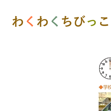
​わ
く
わ
く
ちび
っ
こ