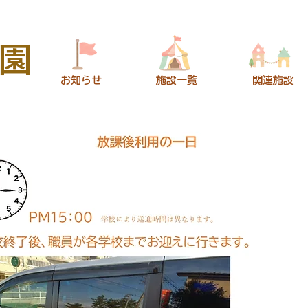
園
​お知らせ
​施設一覧
​関連施設