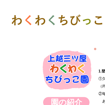
​わ
く
わ
く
ちび
っ
こ
1.
①
（
②
園の紹介
あ