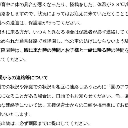
保育中に体の具合が悪くなったり、怪我をした、体温が３８℃
絡をしますので、状況に
よってはお迎えに来ていただくこと
園への送迎は、保護者が行ってください。
迎えに来る方が、いつもと異なる場合は保護者が必ず連絡して
決められた通常経路で登降園し、他の車の妨げにならないよう
登降園時は、
園に来た時の時間
と
お子様と一緒に帰る時
の時間
てください。
.園からの連絡等について
園での状況や家庭での状況を相互に連絡しあうために「園のア
になることがある場合は、口頭でもお知らせください。尚、
急な連絡等については、直接保育士からの口頭や掲示板にてお
願いいたします。
提出物は、必ず期限までに提出してください。