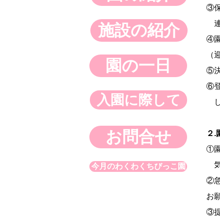
③
連
施設の紹介
④
（
園の一日
⑤
⑥
入園に際して
し
お問合せ
２
①
気
今月のわくわくちびっこ園
②
お
③