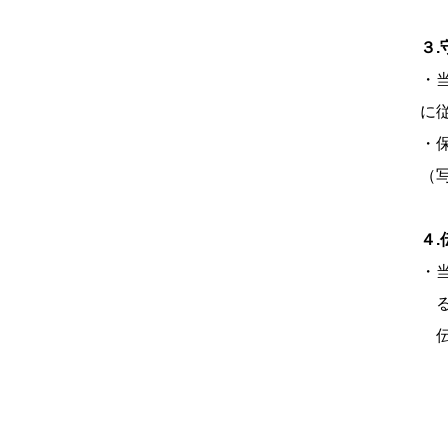
３.
・
に
・
（
４
・
る
伝