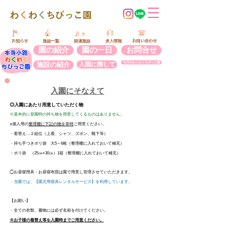
​わ
く
わ
く
ちび
っ
こ園
​お知らせ
​施設一覧
​関連施設
​求人情報
​お問い合わせ
園の紹介
園の一日
お問合せ
施設の紹介
入園に際して
今月のわくわくちびっこ園
​入園にそなえて
◎
入園にあたり用意していただく物
※基本的に登園時の持ち物を用意してくるものはありません。
○個人用の
整理棚に下記の物を常時
ご用意ください。
・着替え…２組位（上着、シャツ、ズボン、靴下等）
・持ち手つきポリ袋 大5～6枚（整理棚に入れておいて補充）
・ポリ袋 （25㎝×30㎝）1箱（整理棚に入れておいて補充）
◯お昼寝用具
・
お昼寝布団は園で用意し管理させていただきます。
・当園では、【園児用寝具レンタルサービス】を利用しています。
【お願い】
・全ての衣類、履物には必ず名前を付けてください。
※お子様の着替え等を入園時までご用意ください。